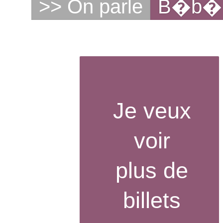
>> On parle
B�b�
Je veux
voir
plus de
billets