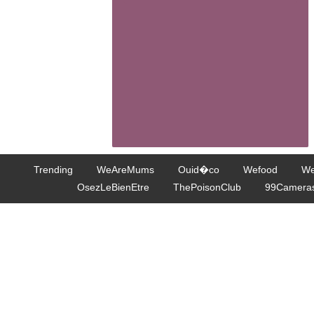
Trending
WeAreMums
Ouid�co
Wefood
We
OsezLeBienEtre
ThePoisonClub
99Camera